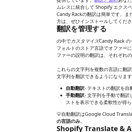
提供しています。
翻訳と適応
あなた
ムレスに統合して Shopify エ
Candy Rackの翻訳は簡単です。まだ
方は、ぜひインストールしてくださ
翻訳を管理する
の中で
カスタマイズ
Candy Ra
フォルトのストア言語でオファーに
ファーの説明の翻訳は、それぞれの
これらの文字列を複数の言語に翻訳
文字列を翻訳できるようになります
自動翻訳
- テキストの翻訳を
手動翻訳
- 文字列を手動で翻
ストを表示できる柔軟性が得ら
💡自動翻訳はGoogle Cloud Tra
の言語のみ
。
Shopify Translate