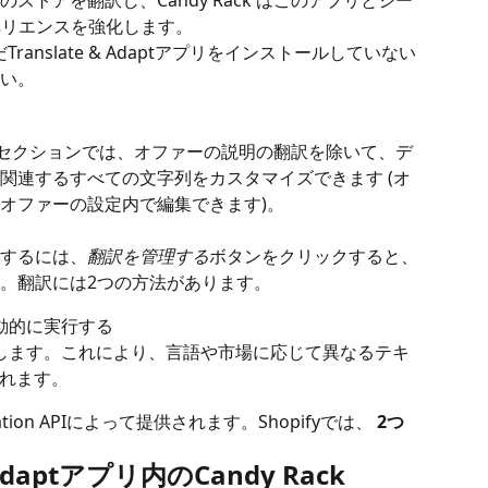
のストアを翻訳し、Candy Rack はこのアプリとシー
クスペリエンスを強化します。
Translate & Adaptアプリをインストールしていない
い。
ck のセクションでは、オファーの説明の翻訳を除いて、デ
関連するすべての文字列をカスタマイズできます (オ
オファーの設定内で編集できます)。
するには、
翻訳を管理する
ボタンをクリックすると、
。翻訳には2つの方法があります。
自動的に実行する
訳します。これにより、言語や市場に応じて異なるテキ
れます。
nslation APIによって提供されます。Shopifyでは、
 2つ
 & Adaptアプリ内のCandy Rack