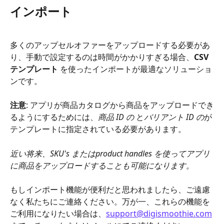
インポート
多くのアップセルオファーをアップロードする必要があ
り、手動で設定するのは時間がかかりすぎる場合、
CSV
テンプレート
 を使ったインポートが最適なソリューショ
ンです。
注意
: アプリが商品カタログから商品をアップロードでき
るようにするためには、
商品 ID の
 と
バリアント ID の
が
テンプレートに指定されている必要があります。
近い将来、
SKU's
 または
product handles
 を使ってアプリ
に商品をアップロードすることも可能になります。
もしインポート機能が便利だと思われましたら、ご遠慮
なく私たちにご連絡ください。万が一、これらの機能を
ご利用になりたい場合は、
support@digismoothie.com