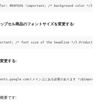
lor: #D9FED9 !important; /* background color */}
ップセル商品のフォントサイズを変更する:
portant; /* font size of the headline */}.Product-Name{  
変更する:
oogle.comドメイン上にある必要があります */@import url('https://f
概要です: