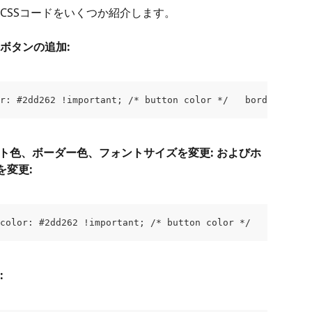
CSSコードをいくつか紹介します。
ボタンの追加:
r: #2dd262 !important; /* button color */   border-color
ト色、ボーダー色、フォントサイズを変更: およびホ
を変更:
color: #2dd262 !important; /* button color */   border-c
: