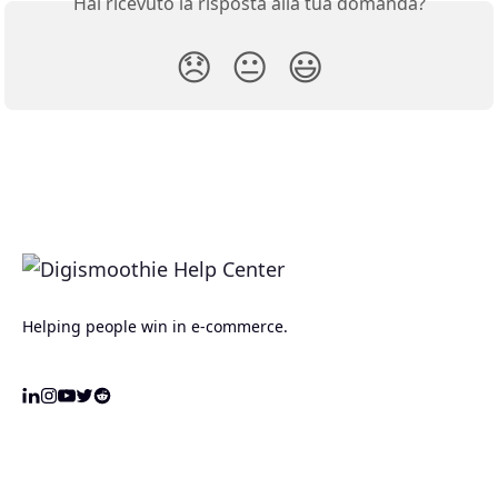
Hai ricevuto la risposta alla tua domanda?
😞
😐
😃
Helping people win in e-commerce.