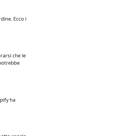
dine. Ecco i 
urarsi che le 
 potrebbe 
pify ha 
 