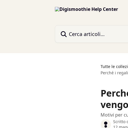
Vai al contenuto principale
Cerca articoli…
Tutte le collez
Perché i regal
Perch
vengo
Motivi per c
Scritto
12 mag