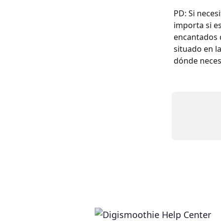
PD: Si neces
importa si e
encantados d
situado en l
dónde necesi