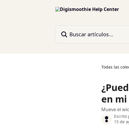
Ir al contenido principal
Buscar artículos...
Todas las cole
¿Pued
en mi
Mueve el widg
Escrito
15 de a