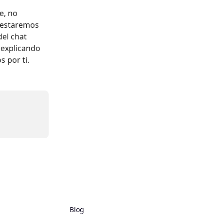
e, no 
 estaremos 
el chat 
 explicando 
 por ti.
Blog