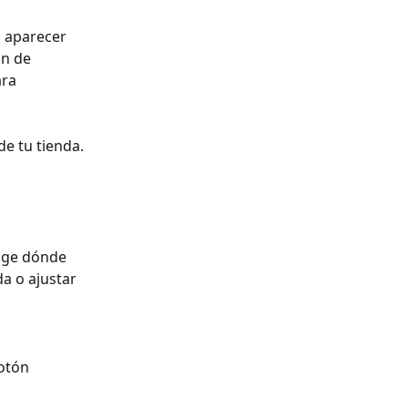
a aparecer 
ón de 
ra 
de tu tienda.
lige dónde 
a o ajustar 
otón 