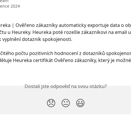
Team
vence 2024
ureka | Ověřeno zákazníky automaticky exportuje data o o
tu u Heureky. Heureka poté rozešle zákazníkovi na email u
 vyplnění dotazník spokojenosti.
rčitého počtu pozitivních hodnocení z dotazníků spokojenos
ěluje Heureka certifikát Ověřeno zákazníky, který je možné
Dostali jste odpověď na svou otázku?
😞
😐
😃