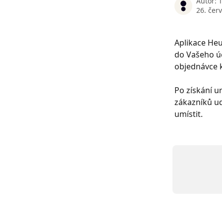
Autor:
26. čer
Aplikace He
do Vašeho úč
objednávce k
Po získání u
zákazníků ud
umístit.