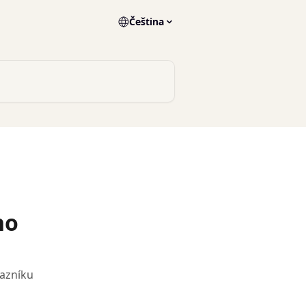
Čeština
no
tazníku