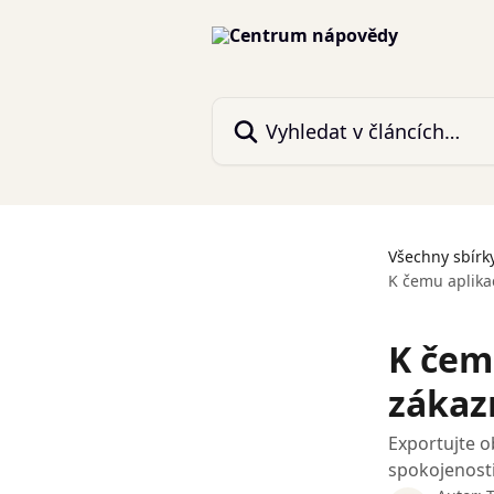
Přeskočit na hlavní obsah
Vyhledat v článcích…
Všechny sbírk
K čemu aplika
K čem
zákaz
Exportujte 
spokojenost