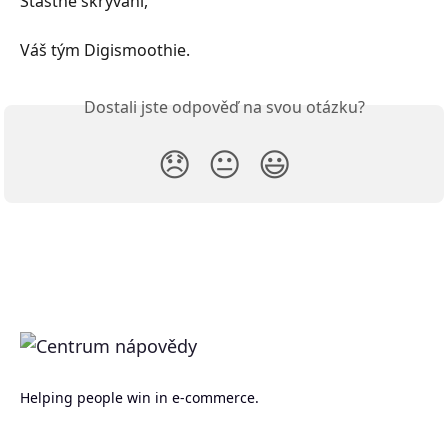
Šťastné skrývání,
Váš tým Digismoothie.
Dostali jste odpověď na svou otázku?
😞
😐
😃
Helping people win in e-commerce.