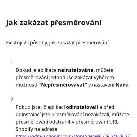
Jak zakázat přesměrování
Existují 2 způsoby, jak zakázat přesměrování:
Dokud je aplikace 
nainstalována
, můžete 
přesměrování jednoduše zakázat výběrem 
možnosti 
"Nepřesměrovávat"
 v nastavení 
Nada
Pokud jste již aplikaci 
odinstalovali
 a před 
odinstalací jste přesměrování nezakázali, můžete 
přesměrování odstranit v přesměrování URL 
Shopify na adrese 
https://admin.shopify.com/store/<NAME_OF_YOUR_ST