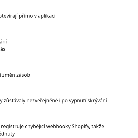
evírají přímo v aplikaci
vání
nás
ní změn zásob
 zůstávaly nezveřejněné i po vypnutí skrývání
registruje chybějící webhooky Shopify, takže 
édnuty