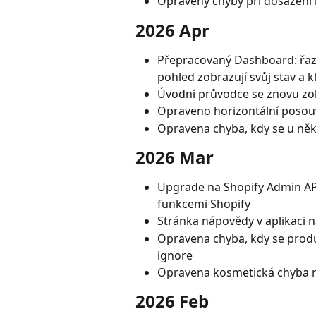
Opraveny chyby při dosažení l
2026 Apr
Přepracovaný Dashboard: řaze
pohled zobrazují svůj stav a kl
Úvodní průvodce se znovu zob
Opraveno horizontální posouv
Opravena chyba, kdy se u něk
2026 Mar
Upgrade na Shopify Admin API 
funkcemi Shopify
Stránka nápovědy v aplikaci 
Opravena chyba, kdy se produ
ignore
Opravena kosmetická chyba 
2026 Feb