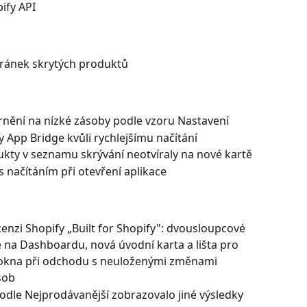
ify API
ránek skrytých produktů
nění na nízké zásoby podle vzoru Nastavení
 App Bridge kvůli rychlejšímu načítání
kty v seznamu skrývání neotvíraly na nové kartě
načítáním při otevření aplikace
enzi Shopify „Built for Shopify": dvousloupcové 
 na Dashboardu, nová úvodní karta a lišta pro 
 okna při odchodu s neuloženými změnami
sob
odle Nejprodávanější zobrazovalo jiné výsledky 