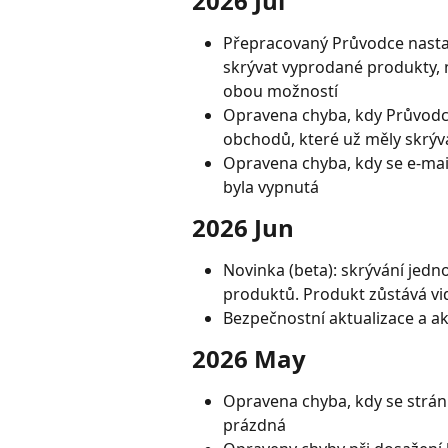
2026 Jul
Přepracovaný Průvodce nastave
skrývat vyprodané produkty, 
obou možností
Opravena chyba, kdy Průvodc
obchodů, které už měly skrývá
Opravena chyba, kdy se e-mail
byla vypnutá
2026 Jun
Novinka (beta): skrývání jedn
produktů. Produkt zůstává vid
Bezpečnostní aktualizace a akt
2026 May
Opravena chyba, kdy se strá
prázdná