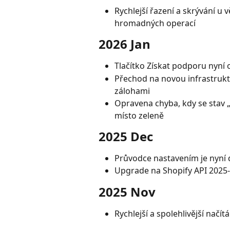
Rychlejší řazení a skrývání u
hromadných operací
2026 Jan
Tlačítko Získat podporu nyní o
Přechod na novou infrastruk
zálohami
Opravena chyba, kdy se stav „
místo zeleně
2025 Dec
Průvodce nastavením je nyní
Upgrade na Shopify API 2025
2025 Nov
Rychlejší a spolehlivější načí