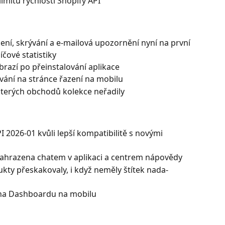
imitů rychlosti Shopify API
ní, skrývání a e-mailová upozornění nyní na první 
íčové statistiky
razí po přeinstalování aplikace
ání na stránce řazení na mobilu
terých obchodů kolekce neřadily
2026-01 kvůli lepší kompatibilitě s novými 
nahrazena chatem v aplikaci a centrem nápovědy
kty přeskakovaly, i když neměly štítek nada-
na Dashboardu na mobilu