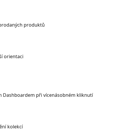
vyprodaných produktů
 orientaci 
m Dashboardem při vícenásobném kliknutí
ění kolekcí