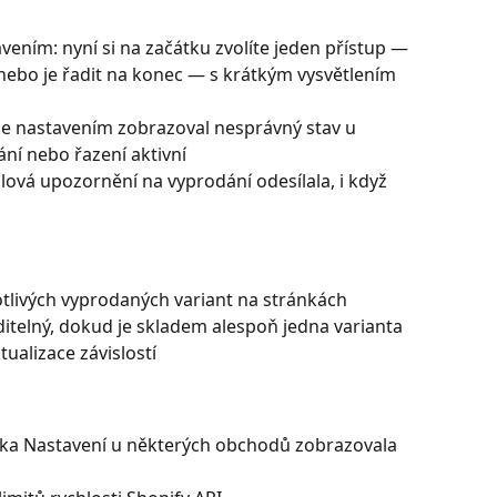
ním: nyní si na začátku zvolíte jeden přístup — 
nebo je řadit na konec — s krátkým vysvětlením 
e nastavením zobrazoval nesprávný stav u 
ní nebo řazení aktivní
ová upozornění na vyprodání odesílala, i když 
otlivých vyprodaných variant na stránkách 
itelný, dokud je skladem alespoň jedna varianta
ualizace závislostí
nka Nastavení u některých obchodů zobrazovala 