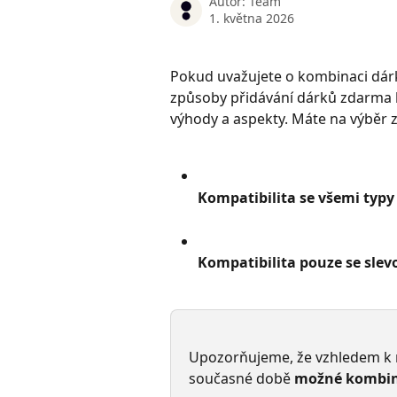
Autor:
Team
1. května 2026
Pokud uvažujete o kombinaci dárků
způsoby přidávání dárků zdarma k
výhody a aspekty. Máte na výběr z
Kompatibilita se všemi typy 
Kompatibilita pouze se sle
Upozorňujeme, že vzhledem k n
současné době 
možné kombina